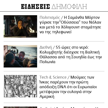
ΔΗΜΟΦΙΛΗ
ΕΙΔΗΣΕΙΣ
Πολιτισμός
Η Σαμάνθα Μόρτον
γύρισε την “Οδύσσεια” του Νόλαν
και μετά το Χόλιγουντ σταμάτησε
να της τηλεφωνεί
Διεθνή
55 ώρες στο νερό:
Κολυμβητής διέσχισε τη Βαλτική
Θάλασσα από τη Σουηδία έως την
Πολωνία
Τech & Science
Μούμιες των
Ίνκας παρέχουν την πρώτη
απόδειξη DNA ότι οι Ευρωπαίοι
μετέφεραν την ευλογιά στην
Αμερική