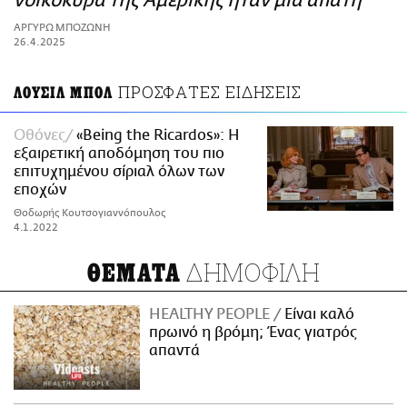
νοικοκυρά της Αμερικής ήταν μια απάτη
ΑΜΠΑ
ΑΡΓΥΡΩ ΜΠΟΖΩΝΗ
PRINT
26.4.2025
ΠΡΟΣΦΑΤΕΣ ΕΙΔΗΣΕΙΣ
ΛΟΥΣΙΛ ΜΠΟΛ
Οθόνες
«Being the Ricardos»: Η
εξαιρετική αποδόμηση του πιο
επιτυχημένου σίριαλ όλων των
εποχών
Θοδωρής Κουτσογιαννόπουλος
4.1.2022
ΔΗΜΟΦΙΛΗ
ΘΕΜΑΤΑ
HEALTHY PEOPLE
Είναι καλό
πρωινό η βρόμη; Ένας γιατρός
απαντά