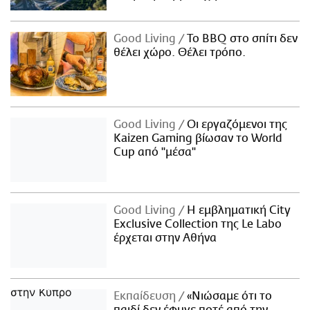
Good Living
Το BBQ στο σπίτι δεν
θέλει χώρο. Θέλει τρόπο.
Good Living
Οι εργαζόμενοι της
Kaizen Gaming βίωσαν το World
Cup από "μέσα"
Good Living
Η εμβληματική City
Exclusive Collection της Le Labo
έρχεται στην Αθήνα
Εκπαίδευση
«Νιώσαμε ότι το
παιδί δεν έφυγε ποτέ από την