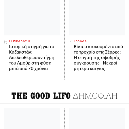
ΠΕΡΙΒΑΛΛΟΝ
ΕΛΛΑΔΑ
Ιστορική στιγμή για το
Βίντεο ντοκουμέντο από
Καζακστάν:
το τροχαίο στις Σέρρες:
Απελευθέρωσαν τίγρη
Η στιγμή της σφοδρής
του Αμούρ στη φύση
σύγκρουσης - Νεκροί
μετά από 70 χρόνια
μητέρα και γιος
ΔΗΜΟΦΙΛΗ
THE GOOD LIFO