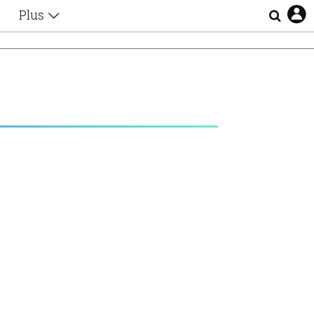
Plus
Θέματα
Συνεντεύξεις
Videos
τα
Αφιερώματα
Ζώδια
Εξομολογήσεις
Blogs
η
Οι Αθηναίοι
Απώλειες
Lgbtqi+
Επιλογές