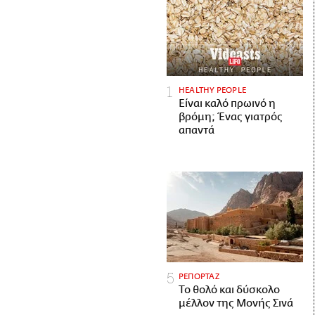
HEALTHY PEOPLE
Είναι καλό πρωινό η
βρόμη; Ένας γιατρός
απαντά
ΡΕΠΟΡΤΑΖ
Το θολό και δύσκολο
μέλλον της Μονής Σινά