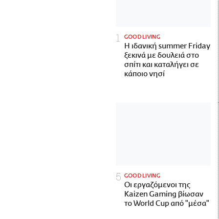
GOOD LIVING
Η ιδανική summer Friday
ξεκινά με δουλειά στο
σπίτι και καταλήγει σε
κάποιο νησί
GOOD LIVING
Οι εργαζόμενοι της
Kaizen Gaming βίωσαν
το World Cup από "μέσα"