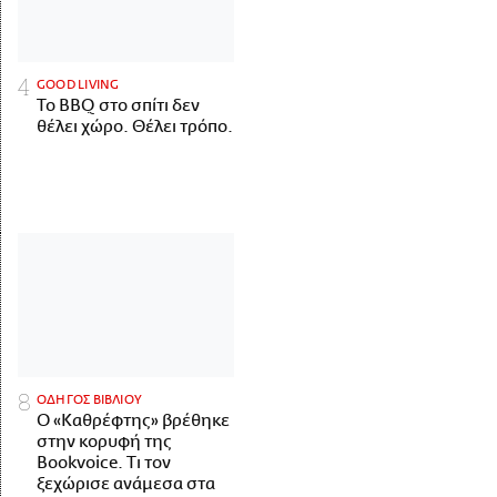
GOOD LIVING
Το BBQ στο σπίτι δεν
θέλει χώρο. Θέλει τρόπο.
ΟΔΗΓΟΣ ΒΙΒΛΙΟΥ
Ο «Καθρέφτης» βρέθηκε
στην κορυφή της
Bookvoice. Τι τον
ξεχώρισε ανάμεσα στα