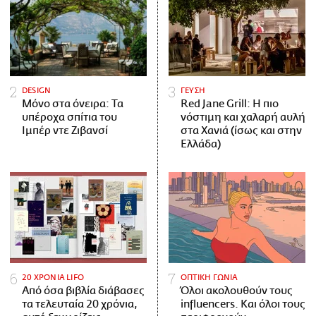
DESIGN
ΓΕΥΣΗ
Μόνο στα όνειρα: Τα
Red Jane Grill: Η πιο
υπέροχα σπίτια του
νόστιμη και χαλαρή αυλή
Ιμπέρ ντε Ζιβανσί
στα Χανιά (ίσως και στην
Ελλάδα)
20 ΧΡΟΝΙΑ LIFO
ΟΠΤΙΚΗ ΓΩΝΙΑ
Από όσα βιβλία διάβασες
Όλοι ακολουθούν τους
τα τελευταία 20 χρόνια,
influencers. Και όλοι τους