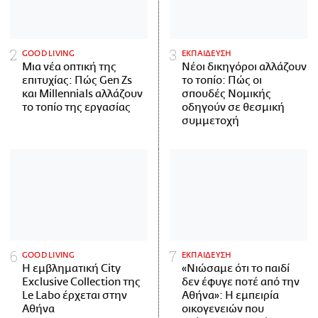
GOOD LIVING
ΕΚΠΑΙΔΕΥΣΗ
Μια νέα οπτική της
Νέοι δικηγόροι αλλάζουν
επιτυχίας: Πώς Gen Zs
το τοπίο: Πώς οι
και Millennials αλλάζουν
σπουδές Νομικής
το τοπίο της εργασίας
οδηγούν σε θεσμική
συμμετοχή
GOOD LIVING
ΕΚΠΑΙΔΕΥΣΗ
Η εμβληματική City
«Νιώσαμε ότι το παιδί
Exclusive Collection της
δεν έφυγε ποτέ από την
Le Labo έρχεται στην
Αθήνα»: Η εμπειρία
Αθήνα
οικογενειών που