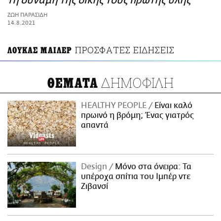
τη δύναμη της δικής τους πρώτης ύλης
ΑΜΠΑ
ΖΩΗ ΠΑΡΑΣΙΔΗ
PRINT
14.8.2021
ΠΡΟΣΦΑΤΕΣ ΕΙΔΗΣΕΙΣ
ΛΟΥΚΑΣ ΜΑΙΛΕΡ
ΔΗΜΟΦΙΛΗ
ΘΕΜΑΤΑ
HEALTHY PEOPLE
Είναι καλό
πρωινό η βρόμη; Ένας γιατρός
απαντά
Design
Μόνο στα όνειρα: Τα
υπέροχα σπίτια του Ιμπέρ ντε
Ζιβανσί