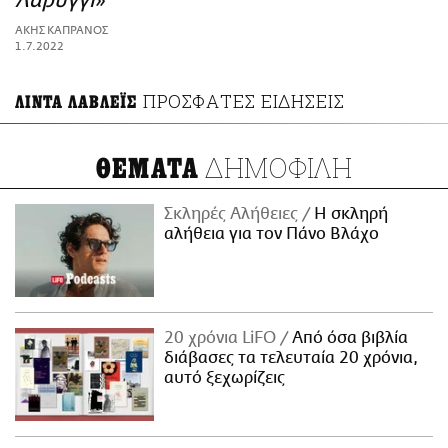
Λαρύγγι»
ΑΜΠΑ
ΑΚΗΣ ΚΑΠΡΑΝΟΣ
PRINT
1.7.2022
ΠΡΟΣΦΑΤΕΣ ΕΙΔΗΣΕΙΣ
ΛΙΝΤΑ ΛΑΒΛΕΪΣ
ΔΗΜΟΦΙΛΗ
ΘΕΜΑΤΑ
Σκληρές Αλήθειες
H σκληρή
αλήθεια για τον Πάνο Βλάχο
20 χρόνια LiFO
Από όσα βιβλία
διάβασες τα τελευταία 20 χρόνια,
αυτό ξεχωρίζεις