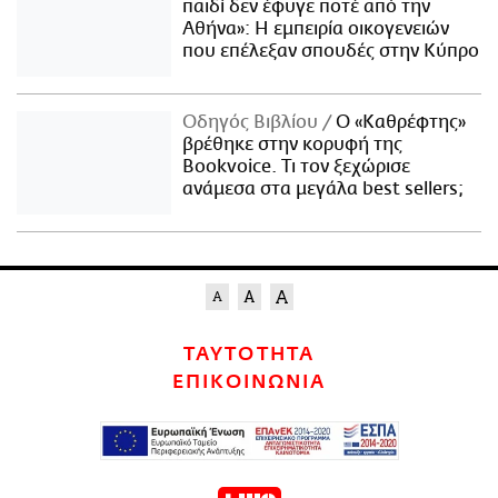
παιδί δεν έφυγε ποτέ από την
Αθήνα»: Η εμπειρία οικογενειών
που επέλεξαν σπουδές στην Κύπρο
Οδηγός Βιβλίου
Ο «Καθρέφτης»
βρέθηκε στην κορυφή της
Bookvoice. Τι τον ξεχώρισε
ανάμεσα στα μεγάλα best sellers;
ΤΑΥΤΟΤΗΤΑ
ΕΠΙΚΟΙΝΩΝΙΑ