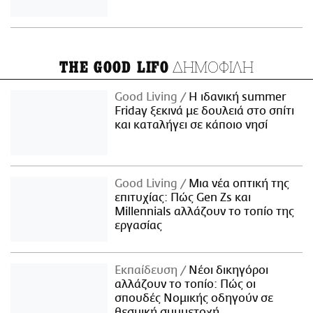
ΔΗΜΟΦΙΛΗ
THE GOOD LIFO
Good Living
Η ιδανική summer
Friday ξεκινά με δουλειά στο σπίτι
και καταλήγει σε κάποιο νησί
Good Living
Μια νέα οπτική της
επιτυχίας: Πώς Gen Zs και
Millennials αλλάζουν το τοπίο της
εργασίας
Εκπαίδευση
Νέοι δικηγόροι
αλλάζουν το τοπίο: Πώς οι
σπουδές Νομικής οδηγούν σε
θεσμική συμμετοχή