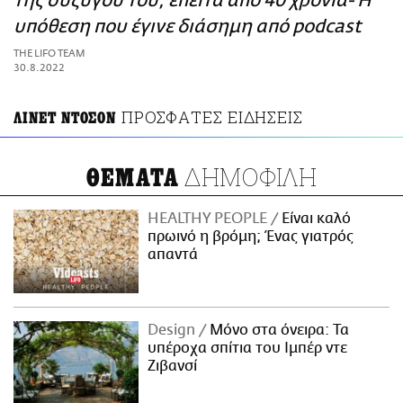
της συζύγου του, έπειτα από 40 χρόνια- Η
ΑΜΠΑ
υπόθεση που έγινε διάσημη από podcast
PRINT
THE LIFO TEAM
30.8.2022
ΠΡΟΣΦΑΤΕΣ ΕΙΔΗΣΕΙΣ
ΛΙΝΕΤ ΝΤΟΣΟΝ
ΔΗΜΟΦΙΛΗ
ΘΕΜΑΤΑ
HEALTHY PEOPLE
Είναι καλό
πρωινό η βρόμη; Ένας γιατρός
απαντά
Design
Μόνο στα όνειρα: Τα
υπέροχα σπίτια του Ιμπέρ ντε
Ζιβανσί