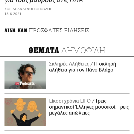
για τους μαύρους στις ΗΠΑ
ΑΜΠΑ
ΚΩΣΤΑΣ ΑΝΑΓΝΩΣΤΟΠΟΥΛΟΣ
PRINT
18.6.2021
ΠΡΟΣΦΑΤΕΣ ΕΙΔΗΣΕΙΣ
ΛΙΝΑ ΚΑΝ
ΔΗΜΟΦΙΛΗ
ΘΕΜΑΤΑ
Σκληρές Αλήθειες
H σκληρή
αλήθεια για τον Πάνο Βλάχο
Είκοσι χρόνια LIFO
Tρεις
σημαντικοί Έλληνες μουσικοί, τρεις
μεγάλες απώλειες