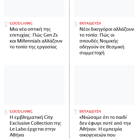
GOOD LIVING
ΕΚΠΑΙΔΕΥΣΗ
Μια νέα οπτική της
Νέοι δικηγόροι αλλάζουν
επιτυχίας: Πώς Gen Zs
το τοπίο: Πώς οι
και Millennials αλλάζουν
σπουδές Νομικής
το τοπίο της εργασίας
οδηγούν σε θεσμική
συμμετοχή
GOOD LIVING
ΕΚΠΑΙΔΕΥΣΗ
Η εμβληματική City
«Νιώσαμε ότι το παιδί
Exclusive Collection της
δεν έφυγε ποτέ από την
Le Labo έρχεται στην
Αθήνα»: Η εμπειρία
Αθήνα
οικογενειών που