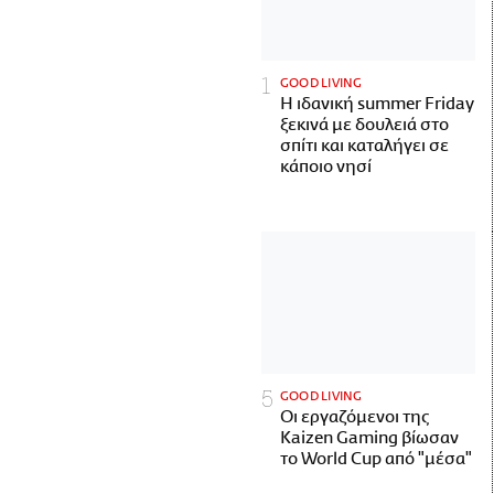
GOOD LIVING
Η ιδανική summer Friday
ξεκινά με δουλειά στο
σπίτι και καταλήγει σε
κάποιο νησί
GOOD LIVING
Οι εργαζόμενοι της
Kaizen Gaming βίωσαν
το World Cup από "μέσα"