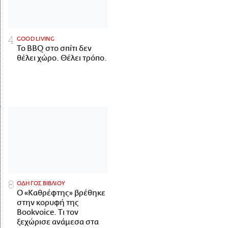
GOOD LIVING
Το BBQ στο σπίτι δεν
θέλει χώρο. Θέλει τρόπο.
ΟΔΗΓΟΣ ΒΙΒΛΙΟΥ
Ο «Καθρέφτης» βρέθηκε
στην κορυφή της
Bookvoice. Τι τον
ξεχώρισε ανάμεσα στα