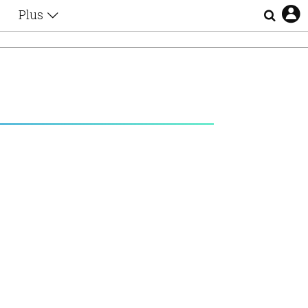
Plus
Θέματα
Συνεντεύξεις
Videos
τα
Αφιερώματα
Ζώδια
Εξομολογήσεις
Blogs
η
Οι Αθηναίοι
Απώλειες
Lgbtqi+
Επιλογές