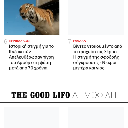
ΠΕΡΙΒΑΛΛΟΝ
ΕΛΛΑΔΑ
Ιστορική στιγμή για το
Βίντεο ντοκουμέντο από
Καζακστάν:
το τροχαίο στις Σέρρες:
Απελευθέρωσαν τίγρη
Η στιγμή της σφοδρής
του Αμούρ στη φύση
σύγκρουσης - Νεκροί
μετά από 70 χρόνια
μητέρα και γιος
ΔΗΜΟΦΙΛΗ
THE GOOD LIFO