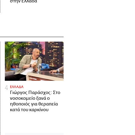
στην Ελλάδα
ΕΛΛΑΔΑ
Γιώργος Παράσχος: Στο
νοσοκομείο ξανά ο
ηθοποιός για θεραπεία
κατά του καρκίνου