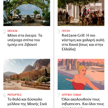
DESIGN
ΓΕΥΣΗ
Μόνο στα όνειρα: Τα
Red Jane Grill: Η πιο
υπέροχα σπίτια του
νόστιμη και χαλαρή αυλή
Ιμπέρ ντε Ζιβανσί
στα Χανιά (ίσως και στην
Ελλάδα)
ΡΕΠΟΡΤΑΖ
ΟΠΤΙΚΗ ΓΩΝΙΑ
Το θολό και δύσκολο
Όλοι ακολουθούν τους
μέλλον της Μονής Σινά
influencers. Και όλοι τους