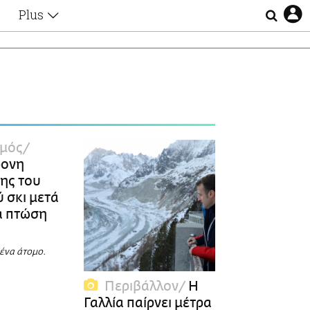
Plus
Θέματα
Συνεντεύξεις
Videos
τα
Αφιερώματα
Ζώδια
Εξομολογήσεις
Blogs
η
σμός
Οι Αθηναίοι
ρονη
Απώλειες
ης του
Lgbtqi+
 σκι μετά
Επιλογές
α πτώση
 ένα άτομο.
Περιβάλλον
H
Γαλλία παίρνει μέτρα