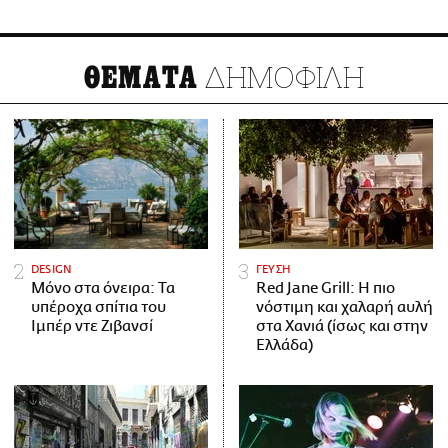
ΔΗΜΟΦΙΛΗ
ΘΕΜΑΤΑ
DESIGN
ΓΕΥΣΗ
Μόνο στα όνειρα: Τα
Red Jane Grill: Η πιο
υπέροχα σπίτια του
νόστιμη και χαλαρή αυλή
Ιμπέρ ντε Ζιβανσί
στα Χανιά (ίσως και στην
Ελλάδα)