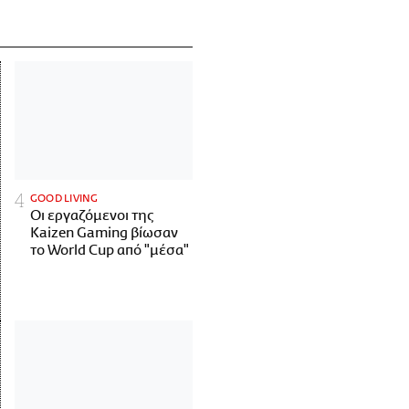
GOOD LIVING
Οι εργαζόμενοι της
Kaizen Gaming βίωσαν
το World Cup από "μέσα"