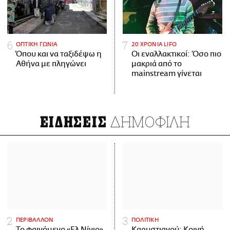
ΟΠΤΙΚΗ ΓΩΝΙΑ
20 ΧΡΟΝΙΑ LIFO
Όπου και να ταξιδέψω η
Οι εναλλακτικοί: Όσο πιο
Αθήνα με πληγώνει
μακριά από το
mainstream γίνεται
ΔΗΜΟΦΙΛΗ
ΕΙΔΗΣΕΙΣ
ΠΕΡΙΒΑΛΛΟΝ
ΠΟΛΙΤΙΚΗ
Το φαινόμενο «Ελ Νίνιο»
Καρυστιανού: Κοινή