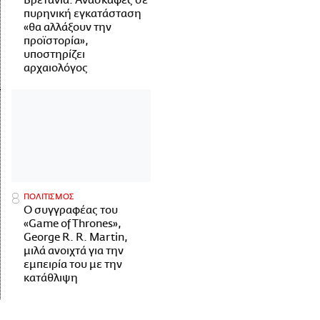
Βρετανία: Ανασκαφές σε
πυρηνική εγκατάσταση
«θα αλλάξουν την
προϊστορία»,
υποστηρίζει
αρχαιολόγος
ΠΟΛΙΤΙΣΜΟΣ
Ο συγγραφέας του
«Game of Thrones»,
George R. R. Martin,
μιλά ανοιχτά για την
εμπειρία του με την
κατάθλιψη