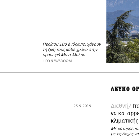
Περίπου 100 άνθρωποι χάνουν
τη ζωή τους κάθε χρόνο στην
οροσειρά Μοντ Μπλαν
LIFO NEWSROOM
ΛΕΥΚΟ Ο
Διεθνή
Ιτ
25.9.2019
να καταρρε
κλιματικής
Με κατάρρευση
με τις Αρχές ν