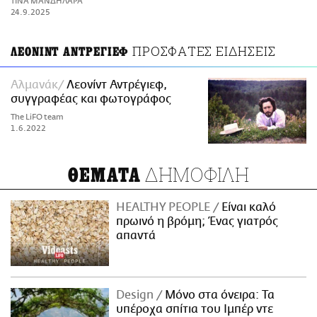
ΤΙΝΑ ΜΑΝΔΗΛΑΡΑ
ΑΜΠΑ
24.9.2025
PRINT
ΠΡΟΣΦΑΤΕΣ ΕΙΔΗΣΕΙΣ
ΛΕΟΝΙΝΤ ΑΝΤΡΕΓΙΕΦ
Αλμανάκ
Λεονίντ Αντρέγιεφ,
συγγραφέας και φωτογράφος
The LiFO team
1.6.2022
ΔΗΜΟΦΙΛΗ
ΘΕΜΑΤΑ
HEALTHY PEOPLE
Είναι καλό
πρωινό η βρόμη; Ένας γιατρός
απαντά
Design
Μόνο στα όνειρα: Τα
υπέροχα σπίτια του Ιμπέρ ντε