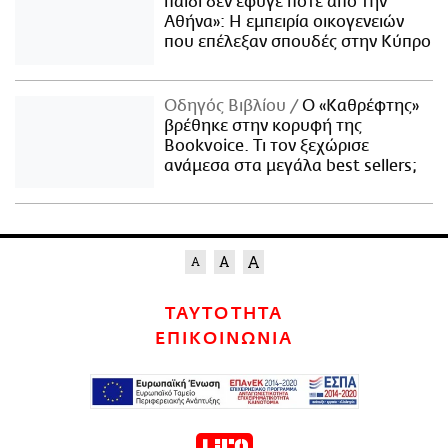
παιδί δεν έφυγε ποτέ από την
Αθήνα»: Η εμπειρία οικογενειών
που επέλεξαν σπουδές στην Κύπρο
Οδηγός Βιβλίου
Ο «Καθρέφτης»
βρέθηκε στην κορυφή της
Bookvoice. Τι τον ξεχώρισε
ανάμεσα στα μεγάλα best sellers;
ΤΑΥΤΟΤΗΤΑ
ΕΠΙΚΟΙΝΩΝΙΑ