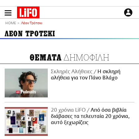
Παράκαμψη
προς
το
ΕΙΔΗΣΕΙΣ
κυρίως
HOME
Λέον Τρότσκι
περιεχόμενο
CULTURE
ΛΕΟΝ ΤΡΟΤΣΚΙ
ΑΠΟΨΕΙΣ
ΤΡΟΠΟΣ ΖΩΗΣ
ΔΗΜΟΦΙΛΗ
ΘΕΜΑΤΑ
PODCASTS
Plus
Σκληρές Αλήθειες
H σκληρή
αλήθεια για τον Πάνο Βλάχο
LIFO SHOP
NEWSLETTER
20 χρόνια LiFO
Από όσα βιβλία
ΜΙΚΡΟΠΡΑΓΜΑΤΑ
διάβασες τα τελευταία 20 χρόνια,
THE GOOD LIFO
αυτό ξεχωρίζεις
LIFOLAND
CITY GUIDE