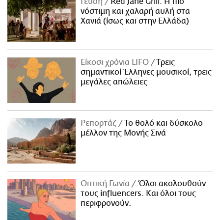
Γεύση
Red Jane Grill: Η πιο
νόστιμη και χαλαρή αυλή στα
Χανιά (ίσως και στην Ελλάδα)
Είκοσι χρόνια LIFO
Tρεις
σημαντικοί Έλληνες μουσικοί, τρεις
μεγάλες απώλειες
Ρεπορτάζ
Το θολό και δύσκολο
μέλλον της Μονής Σινά
Οπτική Γωνία
Όλοι ακολουθούν
τους influencers. Και όλοι τους
περιφρονούν.