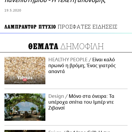
πανεπιστημίου - Η τελετή απονομής
ΑΜΠΑ
19.5.2020
PRINT
ΠΡΟΣΦΑΤΕΣ ΕΙΔΗΣΕΙΣ
ΛΑΜΠΡΑΝΤΟΡ ΠΤΥΧΙΟ
ΔΗΜΟΦΙΛΗ
ΘΕΜΑΤΑ
HEALTHY PEOPLE
Είναι καλό
πρωινό η βρόμη; Ένας γιατρός
απαντά
Design
Μόνο στα όνειρα: Τα
υπέροχα σπίτια του Ιμπέρ ντε
Ζιβανσί