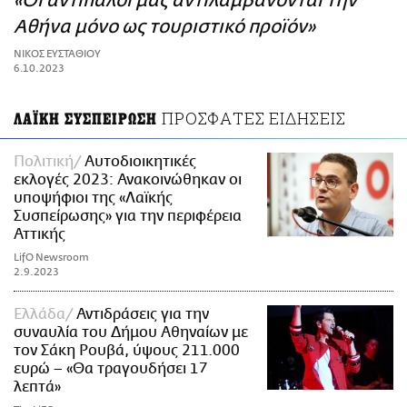
«Οι αντίπαλοί μας αντιλαμβάνονται την
ΑΜΠΑ
Αθήνα μόνο ως τουριστικό προϊόν»
PRINT
ΝΙΚΟΣ ΕΥΣΤΑΘΙΟΥ
6.10.2023
ΠΡΟΣΦΑΤΕΣ ΕΙΔΗΣΕΙΣ
ΛΑΪΚΗ ΣΥΣΠΕΙΡΩΣΗ
Πολιτική
Αυτοδιοικητικές
εκλογές 2023: Ανακοινώθηκαν οι
υποψήφιοι της «Λαϊκής
Συσπείρωσης» για την περιφέρεια
Αττικής
LifO Newsroom
2.9.2023
Ελλάδα
Αντιδράσεις για την
συναυλία του Δήμου Αθηναίων με
τον Σάκη Ρουβά, ύψους 211.000
ευρώ – «Θα τραγουδήσει 17
λεπτά»