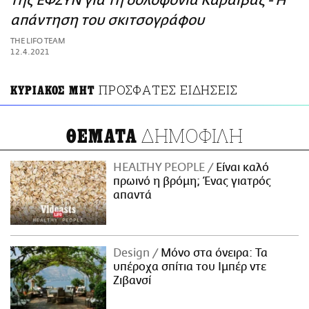
της ΕΦΣΥΝ για τη δολοφονία Καραϊβάζ - Η
ΑΜΠΑ
απάντηση του σκιτσογράφου
PRINT
THE LIFO TEAM
12.4.2021
ΠΡΟΣΦΑΤΕΣ ΕΙΔΗΣΕΙΣ
ΚΥΡΙΑΚΟΣ ΜΗΤ
ΔΗΜΟΦΙΛΗ
ΘΕΜΑΤΑ
HEALTHY PEOPLE
Είναι καλό
πρωινό η βρόμη; Ένας γιατρός
απαντά
Design
Μόνο στα όνειρα: Τα
υπέροχα σπίτια του Ιμπέρ ντε
Ζιβανσί