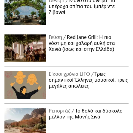
Design
Μόνο στα όνειρα: Τα
υπέροχα σπίτια του Ιμπέρ ντε
Ζιβανσί
Γεύση
Red Jane Grill: Η πιο
νόστιμη και χαλαρή αυλή στα
Χανιά (ίσως και στην Ελλάδα)
Είκοσι χρόνια LIFO
Tρεις
σημαντικοί Έλληνες μουσικοί, τρεις
μεγάλες απώλειες
Ρεπορτάζ
Το θολό και δύσκολο
μέλλον της Μονής Σινά