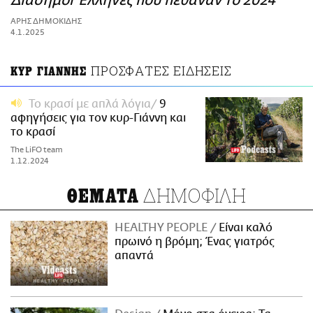
Διάσημοι Έλληνες που πέθαναν το 2024
ΑΜΠΑ
ΑΡΗΣ ΔΗΜΟΚΙΔΗΣ
PRINT
4.1.2025
ΠΡΟΣΦΑΤΕΣ ΕΙΔΗΣΕΙΣ
ΚΥΡ ΓΙΑΝΝΗΣ
Το κρασί με απλά λόγια
9
αφηγήσεις για τον κυρ-Γιάννη και
το κρασί
The LiFO team
1.12.2024
ΔΗΜΟΦΙΛΗ
ΘΕΜΑΤΑ
HEALTHY PEOPLE
Είναι καλό
πρωινό η βρόμη; Ένας γιατρός
απαντά