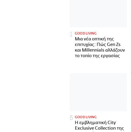
GOOD LIVING
Μια νέα οπτική της
επιτυχίας: Πώς Gen Zs
και Millennials αλλάζουν
το τοπίο της εργασίας
GOOD LIVING
Η εμβληματική City
Exclusive Collection της