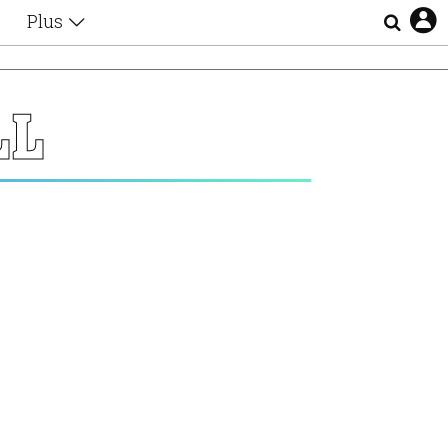
Plus
Θέματα
Συνεντεύξεις
Videos
LL
τα
Αφιερώματα
Ζώδια
Εξομολογήσεις
Blogs
η
Οι Αθηναίοι
Απώλειες
Lgbtqi+
Επιλογές