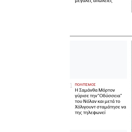
μεγάλες απώλειες
ΠΟΛΙΤΙΣΜΟΣ
Η Σαμάνθα Μόρτον
γύρισε την “Οδύσσεια”
του Νόλαν και μετά το
Χόλιγουντ σταμάτησε να
της τηλεφωνεί