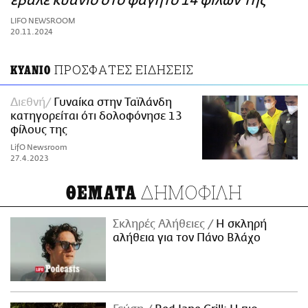
έβαλε κυάνιο στο φαγητό 14 φίλων της
ΑΜΠΑ
LIFO NEWSROOM
PRINT
20.11.2024
ΠΡΟΣΦΑΤΕΣ ΕΙΔΗΣΕΙΣ
ΚΥΑΝΙΟ
Διεθνή
Γυναίκα στην Ταϊλάνδη
κατηγορείται ότι δολοφόνησε 13
φίλους της
LifO Newsroom
27.4.2023
ΔΗΜΟΦΙΛΗ
ΘΕΜΑΤΑ
Σκληρές Αλήθειες
H σκληρή
αλήθεια για τον Πάνο Βλάχο