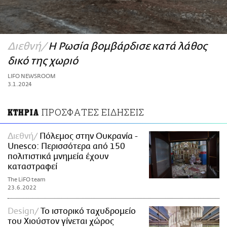
ΑΜΠΑ
PRINT
Διεθνή
Η Ρωσία βομβάρδισε κατά λάθος
δικό της χωριό
LIFO NEWSROOM
3.1.2024
ΠΡΟΣΦΑΤΕΣ ΕΙΔΗΣΕΙΣ
ΚΤΗΡΙΑ
Διεθνή
Πόλεμος στην Ουκρανία -
Unesco: Περισσότερα από 150
πολιτιστικά μνημεία έχουν
καταστραφεί
The LiFO team
23.6.2022
Design
Το ιστορικό ταχυδρομείο
του Χιούστον γίνεται χώρος