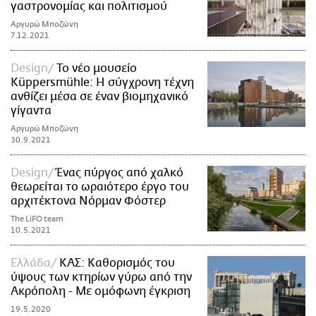
γαστρονομίας και πολιτισμού
Αργυρώ Μποζώνη
7.12.2021
Design
Το νέο μουσείο
Küppersmühle: Η σύγχρονη τέχνη
ανθίζει μέσα σε έναν βιομηχανικό
γίγαντα
Αργυρώ Μποζώνη
30.9.2021
Design
Ένας πύργος από χαλκό
θεωρείται το ωραιότερο έργο του
αρχιτέκτονα Νόρμαν Φόστερ
The LiFO team
10.5.2021
Ελλάδα
ΚΑΣ: Καθορισμός του
ύψους των κτηρίων γύρω από την
Ακρόπολη - Με ομόφωνη έγκριση
19.5.2020