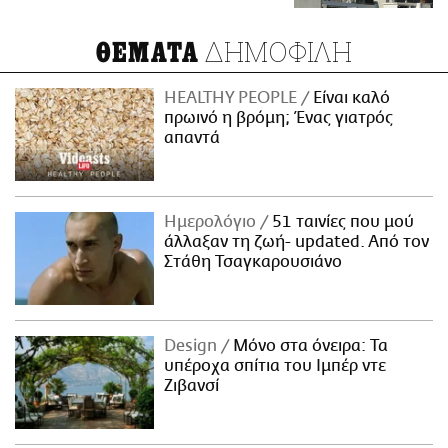
ΔΗΜΟΦΙΛΗ
ΘΕΜΑΤΑ
HEALTHY PEOPLE
Είναι καλό
πρωινό η βρόμη; Ένας γιατρός
απαντά
Ημερολόγιο
51 ταινίες που μού
άλλαξαν τη ζωή- updated. Aπό τον
Στάθη Τσαγκαρουσιάνο
Design
Μόνο στα όνειρα: Τα
υπέροχα σπίτια του Ιμπέρ ντε
Ζιβανσί