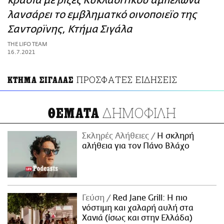
κρασιά με ρίζες Κυκλαδίτικου αμπελώνα
ΑΜΠΑ
λανσάρει το εμβληματκό οινοποιεϊο της
PRINT
Σαντορϊνης, Κτήμα Σιγάλα
THE LIFO TEAM
16.7.2021
ΠΡΟΣΦΑΤΕΣ ΕΙΔΗΣΕΙΣ
ΚΤΗΜΑ ΣΙΓΑΛΑΣ
ΔΗΜΟΦΙΛΗ
ΘΕΜΑΤΑ
Σκληρές Αλήθειες
H σκληρή
αλήθεια για τον Πάνο Βλάχο
Γεύση
Red Jane Grill: Η πιο
νόστιμη και χαλαρή αυλή στα
Χανιά (ίσως και στην Ελλάδα)