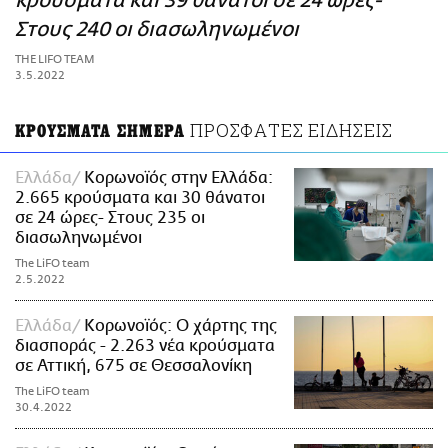
κρούσματα και 39 θάνατοι σε 24 ώρες-
ΑΜΠΑ
Στους 240 οι διασωληνωμένοι
PRINT
THE LIFO TEAM
3.5.2022
ΠΡΟΣΦΑΤΕΣ ΕΙΔΗΣΕΙΣ
ΚΡΟΥΣΜΑΤΑ ΣΗΜΕΡΑ
Ελλάδα
Κορωνοϊός στην Ελλάδα:
2.665 κρούσματα και 30 θάνατοι
σε 24 ώρες- Στους 235 οι
διασωληνωμένοι
The LiFO team
2.5.2022
Ελλάδα
Κορωνοϊός: Ο χάρτης της
διασποράς - 2.263 νέα κρούσματα
σε Αττική, 675 σε Θεσσαλονίκη
The LiFO team
30.4.2022