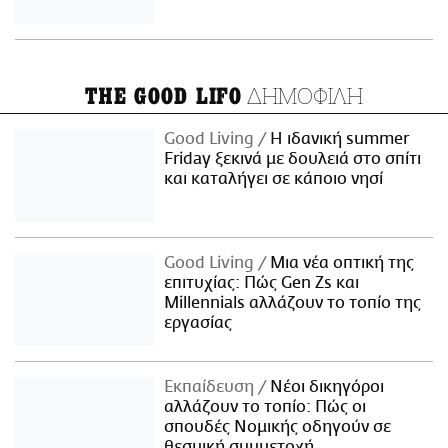
ΔΗΜΟΦΙΛΗ
THE GOOD LIFO
Good Living
Η ιδανική summer
Friday ξεκινά με δουλειά στο σπίτι
και καταλήγει σε κάποιο νησί
Good Living
Μια νέα οπτική της
επιτυχίας: Πώς Gen Zs και
Millennials αλλάζουν το τοπίο της
εργασίας
Εκπαίδευση
Νέοι δικηγόροι
αλλάζουν το τοπίο: Πώς οι
σπουδές Νομικής οδηγούν σε
θεσμική συμμετοχή