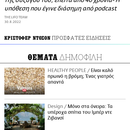
της συζύγου του, έπειτα από 40 χρόνια- Η
ΑΜΠΑ
υπόθεση που έγινε διάσημη από podcast
PRINT
THE LIFO TEAM
30.8.2022
ΠΡΟΣΦΑΤΕΣ ΕΙΔΗΣΕΙΣ
ΚΡΙΣΤΟΦΕΡ ΝΤΟΣΟΝ
ΔΗΜΟΦΙΛΗ
ΘΕΜΑΤΑ
HEALTHY PEOPLE
Είναι καλό
πρωινό η βρόμη; Ένας γιατρός
απαντά
Design
Μόνο στα όνειρα: Τα
υπέροχα σπίτια του Ιμπέρ ντε
Ζιβανσί