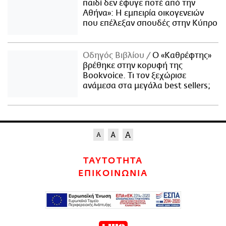
παιδί δεν έφυγε ποτέ από την
Αθήνα»: Η εμπειρία οικογενειών
που επέλεξαν σπουδές στην Κύπρο
Οδηγός Βιβλίου
Ο «Καθρέφτης»
βρέθηκε στην κορυφή της
Bookvoice. Τι τον ξεχώρισε
ανάμεσα στα μεγάλα best sellers;
ΤΑΥΤΟΤΗΤΑ
ΕΠΙΚΟΙΝΩΝΙΑ