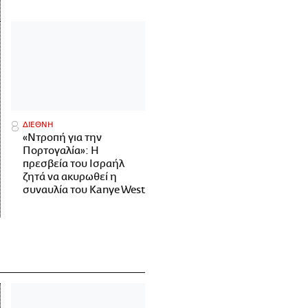
ΔΙΕΘΝΗ
«Ντροπή για την
Πορτογαλία»: Η
πρεσβεία του Ισραήλ
ζητά να ακυρωθεί η
συναυλία του Kanye West