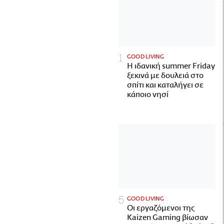
GOOD LIVING
Η ιδανική summer Friday
ξεκινά με δουλειά στο
σπίτι και καταλήγει σε
κάποιο νησί
GOOD LIVING
Οι εργαζόμενοι της
Kaizen Gaming βίωσαν