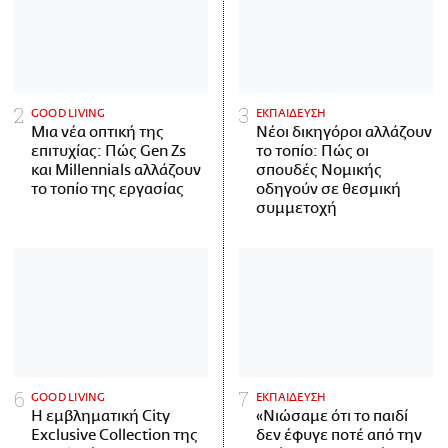
GOOD LIVING
ΕΚΠΑΙΔΕΥΣΗ
Μια νέα οπτική της
Νέοι δικηγόροι αλλάζουν
επιτυχίας: Πώς Gen Zs
το τοπίο: Πώς οι
και Millennials αλλάζουν
σπουδές Νομικής
το τοπίο της εργασίας
οδηγούν σε θεσμική
συμμετοχή
GOOD LIVING
ΕΚΠΑΙΔΕΥΣΗ
Η εμβληματική City
«Νιώσαμε ότι το παιδί
Exclusive Collection της
δεν έφυγε ποτέ από την