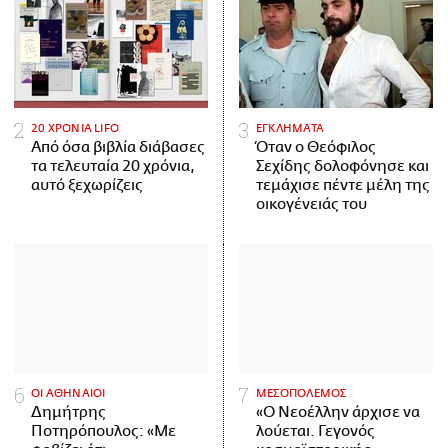
20 ΧΡΟΝΙΑ LIFO
ΕΓΚΛΗΜΑΤΑ
Από όσα βιβλία διάβασες
Όταν ο Θεόφιλος
τα τελευταία 20 χρόνια,
Σεχίδης δολοφόνησε και
αυτό ξεχωρίζεις
τεμάχισε πέντε μέλη της
οικογένειάς του
ΟΙ ΑΘΗΝΑΙΟΙ
ΜΕΣΟΠΟΛΕΜΟΣ
Δημήτρης
«Ο Νεοέλλην άρχισε να
Ποτηρόπουλος: «Με
λούεται. Γεγονός