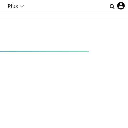
Plus
Θέματα
Συνεντεύξεις
Videos
τα
Αφιερώματα
Ζώδια
Εξομολογήσεις
Blogs
η
Οι Αθηναίοι
Απώλειες
Lgbtqi+
Επιλογές