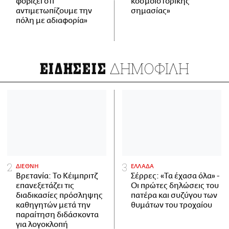
φοβίζει ότι
κοσμοϊστορικής
αντιμετωπίζουμε την
σημασίας»
πόλη με αδιαφορία»
ΔΗΜΟΦΙΛΗ
ΕΙΔΗΣΕΙΣ
ΔΙΕΘΝΗ
ΕΛΛΑΔΑ
Βρετανία: Το Κέιμπριτζ
Σέρρες: «Τα έχασα όλα» -
επανεξετάζει τις
Οι πρώτες δηλώσεις του
διαδικασίες πρόσληψης
πατέρα και συζύγου των
καθηγητών μετά την
θυμάτων του τροχαίου
παραίτηση διδάσκοντα
για λογοκλοπή