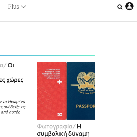
Plus
Θέματα
Συνεντεύξεις
Videos
τα
Αφιερώματα
Ζώδια
Εξομολογήσεις
Blogs
η
α
Οι
Οι Αθηναίοι
Απώλειες
ες χώρες
Lgbtqi+
ο
Επιλογές
ν τα Ηνωμένα
 ανέδειξε τις
 από αυτές
Φωτογραφία
Η
συμβολική δύναμη