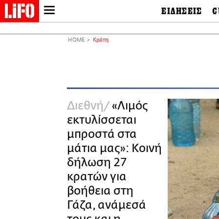
ΕΙΔΗΣΕΙΣ
C
LIFO SHOP
Ελλάδα
Ο
Διεθνή
Μ
NEWSLETTER
HOME
Κράτη
Πολιτική
Θ
ΜΙΚΡΟΠΡΑΓΜΑΤΑ
Οικονομία
Ει
THE GOOD LIFO
Πολιτισμός
Βι
LIFOLAND
Αθλητισμός
Αρ
CITY GUIDE
& 
Περιβάλλον
Διεθνή
«Λιμός
D
ΑΜΠΑ
TV & Media
Φ
εκτυλίσσεται
PRINT
Tech &
Science
μπροστά στα
European Lifo
μάτια μας»: Κοινή
δήλωση 27
κρατών για
βοήθεια στη
Γάζα, ανάμεσά