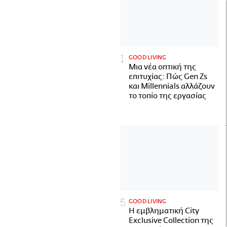
GOOD LIVING
Μια νέα οπτική της
επιτυχίας: Πώς Gen Zs
και Millennials αλλάζουν
το τοπίο της εργασίας
GOOD LIVING
Η εμβληματική City
Exclusive Collection της