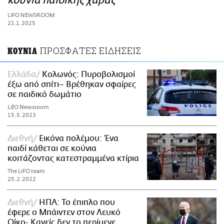
κούνια παιδικής χαράς
ΑΜΠΑ
LIFO NEWSROOM
PRINT
21.1.2025
ΠΡΟΣΦΑΤΕΣ ΕΙΔΗΣΕΙΣ
ΚΟΥΝΙΑ
Ελλάδα
Κολωνός: Πυροβολισμοί
έξω από σπίτι– Βρέθηκαν σφαίρες
σε παιδικό δωμάτιο
LifO Newsroom
15.5.2023
Διεθνή
Εικόνα πολέμου: Ένα
παιδί κάθεται σε κούνια
κοιτάζοντας κατεστραμμένα κτίρια
The LiFO team
25.2.2022
Διεθνή
ΗΠΑ: Το έπιπλο που
έφερε ο Μπάιντεν στον Λευκό
Οίκο- Κανείς δεν το περίμενε