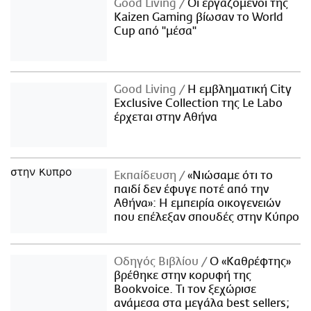
Good Living
Οι εργαζόμενοι της
Kaizen Gaming βίωσαν το World
Cup από "μέσα"
Good Living
Η εμβληματική City
Exclusive Collection της Le Labo
έρχεται στην Αθήνα
Εκπαίδευση
«Νιώσαμε ότι το
παιδί δεν έφυγε ποτέ από την
Αθήνα»: Η εμπειρία οικογενειών
που επέλεξαν σπουδές στην Κύπρο
Οδηγός Βιβλίου
Ο «Καθρέφτης»
βρέθηκε στην κορυφή της
Bookvoice. Τι τον ξεχώρισε
ανάμεσα στα μεγάλα best sellers;