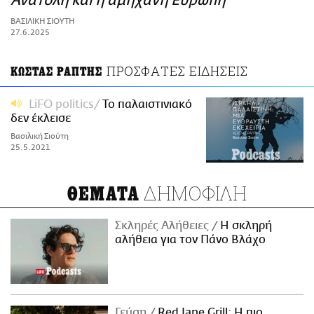
Ανατολή και η αμήχανη Ευρώπη
ΑΜΠΑ
ΒΑΣΙΛΙΚΗ ΣΙΟΥΤΗ
PRINT
27.6.2025
ΠΡΟΣΦΑΤΕΣ ΕΙΔΗΣΕΙΣ
ΚΩΣΤΑΣ ΡΑΠΤΗΣ
LiFO politics
Το παλαιστινιακό
δεν έκλεισε
Βασιλική Σιούτη
25.5.2021
ΔΗΜΟΦΙΛΗ
ΘΕΜΑΤΑ
Σκληρές Αλήθειες
H σκληρή
αλήθεια για τον Πάνο Βλάχο
Γεύση
Red Jane Grill: Η πιο