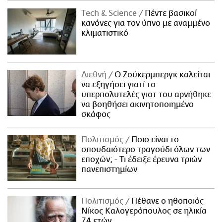
Τech & Science
Πέντε βασικοί
κανόνες για τον ύπνο με αναμμένο
κλιματιστικό
Διεθνή
Ο Ζούκερμπεργκ καλείται
να εξηγήσει γιατί το
υπερπολυτελές γιοτ του αρνήθηκε
να βοηθήσει ακινητοποιημένο
σκάφος
Πολιτισμός
Ποιο είναι το
σπουδαιότερο τραγούδι όλων των
εποχών; - Τι έδειξε έρευνα τριών
πανεπιστημίων
Πολιτισμός
Πέθανε ο ηθοποιός
Νίκος Καλογερόπουλος σε ηλικία
74 ετών