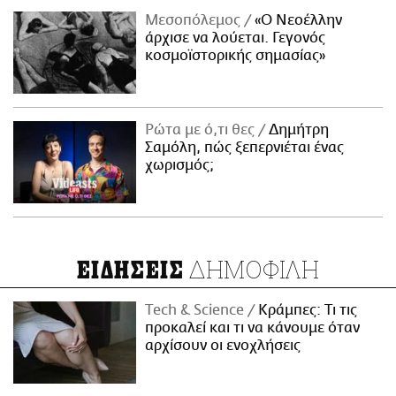
Μεσοπόλεμος
«Ο Νεοέλλην
άρχισε να λούεται. Γεγονός
κοσμοϊστορικής σημασίας»
Ρώτα με ό,τι θες
Δημήτρη
Σαμόλη, πώς ξεπερνιέται ένας
χωρισμός;
ΔΗΜΟΦΙΛΗ
ΕΙΔΗΣΕΙΣ
Τech & Science
Κράμπες: Τι τις
προκαλεί και τι να κάνουμε όταν
αρχίσουν οι ενοχλήσεις