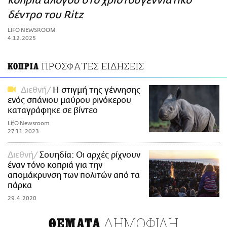
κοπριά αλόγου στο χριστουγεννιάτικο
ΑΜΠΑ
δέντρο του Ritz
PRINT
LIFO NEWSROOM
4.12.2025
ΠΡΟΣΦΑΤΕΣ ΕΙΔΗΣΕΙΣ
ΚΟΠΡΙΑ
Διεθνή
Η στιγμή της γέννησης
ενός σπάνιου μαύρου ρινόκερου
καταγράφηκε σε βίντεο
LifO Newsroom
27.11.2023
Διεθνή
Σουηδία: Οι αρχές ρίχνουν
έναν τόνο κοπριά για την
απομάκρυνση των πολιτών από τα
πάρκα
29.4.2020
ΔΗΜΟΦΙΛΗ
ΘΕΜΑΤΑ