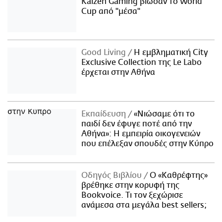
Kaizen Gaming βίωσαν το World
Cup από "μέσα"
Good Living
Η εμβληματική City
Exclusive Collection της Le Labo
έρχεται στην Αθήνα
Εκπαίδευση
«Νιώσαμε ότι το
παιδί δεν έφυγε ποτέ από την
Αθήνα»: Η εμπειρία οικογενειών
που επέλεξαν σπουδές στην Κύπρο
Οδηγός Βιβλίου
Ο «Καθρέφτης»
βρέθηκε στην κορυφή της
Bookvoice. Τι τον ξεχώρισε
ανάμεσα στα μεγάλα best sellers;