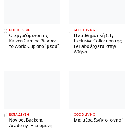
GOOD LIVING
GOOD LIVING
Οι εργαζόμενοι της
Η εμβληματική City
Kaizen Gaming βίωσαν
Exclusive Collection της
το World Cup από "μέσα"
Le Labo έρχεται στην
Αθήνα
ΕΚΠΑΙΔΕΥΣΗ
GOOD LIVING
Novibet Backend
Μια μέρα ζωής στο νησί
Academy: Η επόμενη