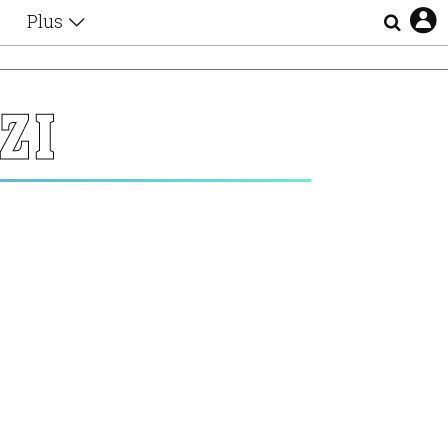
Plus
Θέματα
Συνεντεύξεις
Videos
ΖΙ
τα
Αφιερώματα
Ζώδια
Εξομολογήσεις
Blogs
η
Οι Αθηναίοι
Απώλειες
Lgbtqi+
Επιλογές