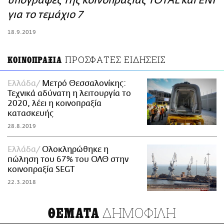
υπογραφές της κοινοπραξίας TOTAL και ΕΝΙ
ΑΜΠΑ
για το τεμάχιο 7
PRINT
18.9.2019
ΠΡΟΣΦΑΤΕΣ ΕΙΔΗΣΕΙΣ
ΚΟΙΝΟΠΡΑΞΙΑ
Ελλάδα
Μετρό Θεσσαλονίκης:
Τεχνικά αδύνατη η λειτουργία το
2020, λέει η κοινοπραξία
κατασκευής
28.8.2019
Ελλάδα
Ολοκληρώθηκε η
πώληση του 67% του ΟΛΘ στην
κοινοπραξία SEGT
22.3.2018
ΔΗΜΟΦΙΛΗ
ΘΕΜΑΤΑ