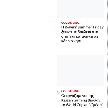
GOOD LIVING
Η ιδανική summer Friday
ξεκινά με δουλειά στο
σπίτι και καταλήγει σε
κάποιο νησί
GOOD LIVING
Οι εργαζόμενοι της
Kaizen Gaming βίωσαν
το World Cup από "μέσα"