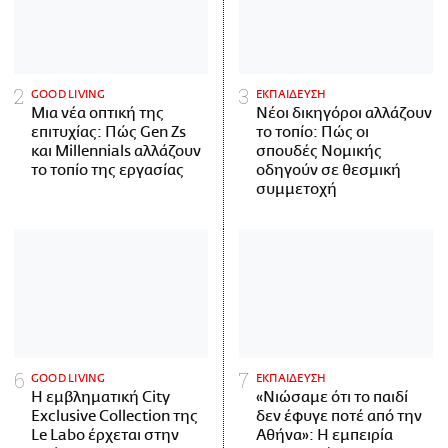
GOOD LIVING
ΕΚΠΑΙΔΕΥΣΗ
Μια νέα οπτική της
Νέοι δικηγόροι αλλάζουν
επιτυχίας: Πώς Gen Zs
το τοπίο: Πώς οι
και Millennials αλλάζουν
σπουδές Νομικής
το τοπίο της εργασίας
οδηγούν σε θεσμική
συμμετοχή
GOOD LIVING
ΕΚΠΑΙΔΕΥΣΗ
Η εμβληματική City
«Νιώσαμε ότι το παιδί
Exclusive Collection της
δεν έφυγε ποτέ από την
Le Labo έρχεται στην
Αθήνα»: Η εμπειρία