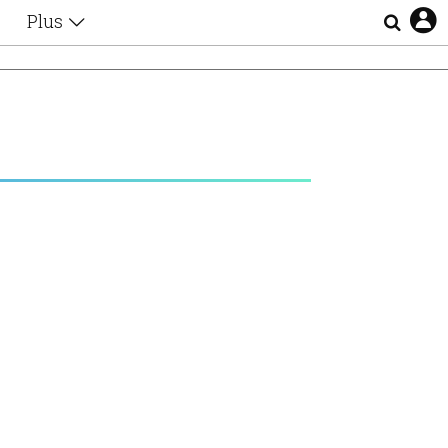
Plus
Θέματα
Συνεντεύξεις
Videos
τα
Αφιερώματα
Ζώδια
Εξομολογήσεις
Blogs
η
Οι Αθηναίοι
Απώλειες
Lgbtqi+
Επιλογές