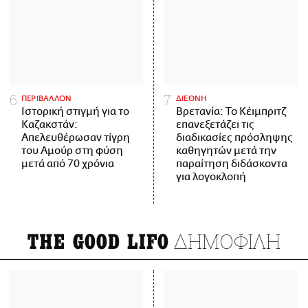
ΠΕΡΙΒΑΛΛΟΝ
ΔΙΕΘΝΗ
Ιστορική στιγμή για το
Βρετανία: Το Κέιμπριτζ
Καζακστάν:
επανεξετάζει τις
Απελευθέρωσαν τίγρη
διαδικασίες πρόσληψης
του Αμούρ στη φύση
καθηγητών μετά την
μετά από 70 χρόνια
παραίτηση διδάσκοντα
για λογοκλοπή
ΔΗΜΟΦΙΛΗ
THE GOOD LIFO