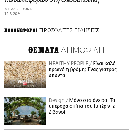
Κωδωνοφόρων στη Θεσσαλονίκη
ΑΜΠΑ
ΜΕΓΑΛΕΣ ΕΙΚΟΝΕΣ
PRINT
12.3.2024
ΠΡΟΣΦΑΤΕΣ ΕΙΔΗΣΕΙΣ
ΚΩΔΩΝΩΦΟΡΟΙ
ΔΗΜΟΦΙΛΗ
ΘΕΜΑΤΑ
HEALTHY PEOPLE
Είναι καλό
πρωινό η βρόμη; Ένας γιατρός
απαντά
Design
Μόνο στα όνειρα: Τα
υπέροχα σπίτια του Ιμπέρ ντε
Ζιβανσί