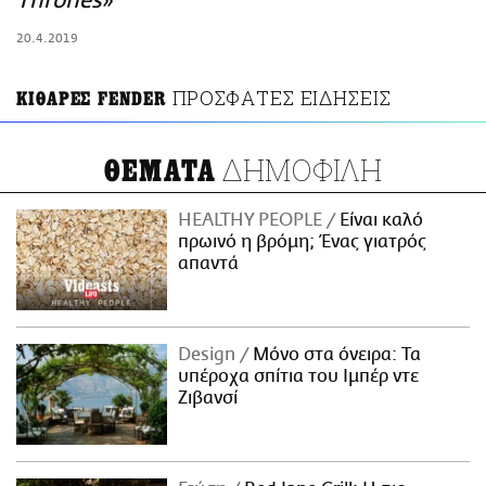
Thrones»
ΑΜΠΑ
20.4.2019
PRINT
ΠΡΟΣΦΑΤΕΣ ΕΙΔΗΣΕΙΣ
ΚΙΘΑΡΕΣ FENDER
ΔΗΜΟΦΙΛΗ
ΘΕΜΑΤΑ
HEALTHY PEOPLE
Είναι καλό
πρωινό η βρόμη; Ένας γιατρός
απαντά
Design
Μόνο στα όνειρα: Τα
υπέροχα σπίτια του Ιμπέρ ντε
Ζιβανσί