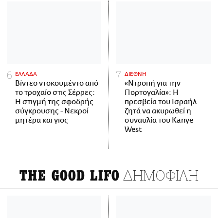
ΕΛΛΑΔΑ
ΔΙΕΘΝΗ
Βίντεο ντοκουμέντο από
«Ντροπή για την
το τροχαίο στις Σέρρες:
Πορτογαλία»: Η
Η στιγμή της σφοδρής
πρεσβεία του Ισραήλ
σύγκρουσης - Νεκροί
ζητά να ακυρωθεί η
μητέρα και γιος
συναυλία του Kanye
West
ΔΗΜΟΦΙΛΗ
THE GOOD LIFO