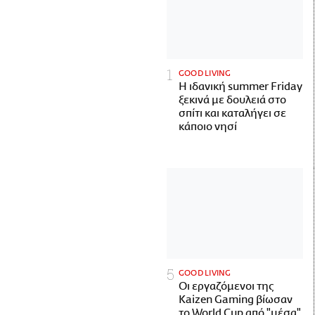
GOOD LIVING
Η ιδανική summer Friday
ξεκινά με δουλειά στο
σπίτι και καταλήγει σε
κάποιο νησί
GOOD LIVING
Οι εργαζόμενοι της
Kaizen Gaming βίωσαν
το World Cup από "μέσα"