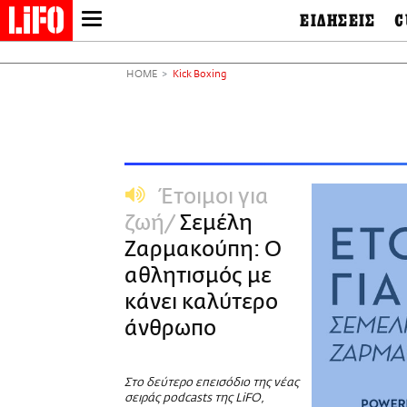
ΕΙΔΗΣΕΙΣ
C
LIFO SHOP
Ελλάδα
Ο
Διεθνή
Μ
NEWSLETTER
HOME
Κick Βoxing
Πολιτική
Θ
ΜΙΚΡΟΠΡΑΓΜΑΤΑ
Οικονομία
Ει
THE GOOD LIFO
Πολιτισμός
Βι
LIFOLAND
Αθλητισμός
Αρ
CITY GUIDE
& 
Περιβάλλον
Έτοιμοι για
D
ΑΜΠΑ
TV & Media
Φ
ζωή
Σεμέλη
PRINT
Tech &
Science
Ζαρμακούπη: Ο
European Lifo
αθλητισμός με
κάνει καλύτερο
άνθρωπο
Στο δεύτερο επεισόδιο της νέας
σειράς podcasts της LiFO,