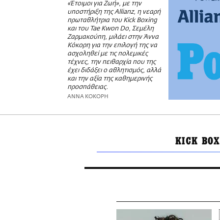
«Έτοιμοι για Ζωή», με την
υποστήριξη της Allianz, η νεαρή
πρωταθλήτρια του Κick Βoxing
και του Tae Kwon Do, Σεμέλη
Ζαρμακούπη, μιλάει στην Άννα
Κόκορη για την επιλογή της να
ασχοληθεί με τις πολεμικές
τέχνες, την πειθαρχία που της
έχει διδάξει ο αθλητισμός, αλλά
και την αξία της καθημερινής
προσπάθειας.
ΑΝΝΑ ΚΟΚΟΡΗ
ΚICK ΒOX