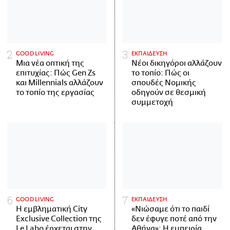
GOOD LIVING
ΕΚΠΑΙΔΕΥΣΗ
Μια νέα οπτική της
Νέοι δικηγόροι αλλάζουν
επιτυχίας: Πώς Gen Zs
το τοπίο: Πώς οι
και Millennials αλλάζουν
σπουδές Νομικής
το τοπίο της εργασίας
οδηγούν σε θεσμική
συμμετοχή
GOOD LIVING
ΕΚΠΑΙΔΕΥΣΗ
Η εμβληματική City
«Νιώσαμε ότι το παιδί
Exclusive Collection της
δεν έφυγε ποτέ από την
Le Labo έρχεται στην
Αθήνα»: Η εμπειρία