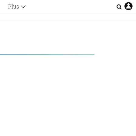
Plus
Θέματα
Συνεντεύξεις
Videos
τα
Αφιερώματα
Ζώδια
Εξομολογήσεις
Blogs
η
Οι Αθηναίοι
Απώλειες
Lgbtqi+
Επιλογές