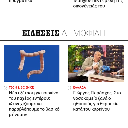
πραγματικά
τεμάχισε πέντε μέλη της
οικογένειάς του
ΔΗΜΟΦΙΛΗ
ΕΙΔΗΣΕΙΣ
ΤECH & SCIENCE
ΕΛΛΑΔΑ
Νέα εξέταση για καρκίνο
Γιώργος Παράσχος: Στο
του παχέος εντέρου:
νοσοκομείο ξανά ο
«Συνεχίζουμε να
ηθοποιός για θεραπεία
παραβλέπουμε το βασικό
κατά του καρκίνου
μήνυμα»