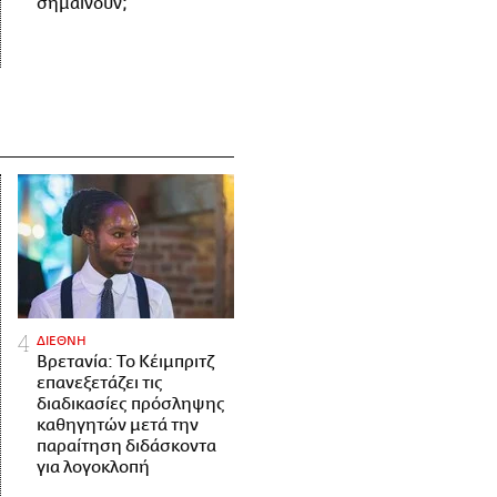
σημαίνουν;
ΔΙΕΘΝΗ
Βρετανία: Το Κέιμπριτζ
επανεξετάζει τις
διαδικασίες πρόσληψης
καθηγητών μετά την
παραίτηση διδάσκοντα
για λογοκλοπή