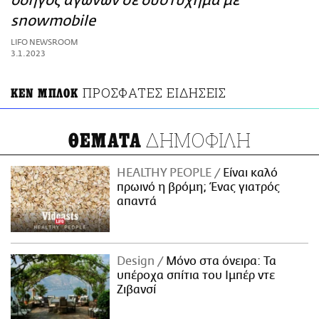
οδηγός αγώνων σε δυστύχημα με
ΑΜΠΑ
snowmobile
PRINT
LIFO NEWSROOM
3.1.2023
ΠΡΟΣΦΑΤΕΣ ΕΙΔΗΣΕΙΣ
ΚΕΝ ΜΠΛΟΚ
ΔΗΜΟΦΙΛΗ
ΘΕΜΑΤΑ
HEALTHY PEOPLE
Είναι καλό
πρωινό η βρόμη; Ένας γιατρός
απαντά
Design
Μόνο στα όνειρα: Τα
υπέροχα σπίτια του Ιμπέρ ντε
Ζιβανσί