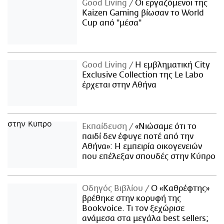
Good Living
Οι εργαζόμενοι της
Kaizen Gaming βίωσαν το World
Cup από "μέσα"
Good Living
Η εμβληματική City
Exclusive Collection της Le Labo
έρχεται στην Αθήνα
Εκπαίδευση
«Νιώσαμε ότι το
παιδί δεν έφυγε ποτέ από την
Αθήνα»: Η εμπειρία οικογενειών
που επέλεξαν σπουδές στην Κύπρο
Οδηγός Βιβλίου
Ο «Καθρέφτης»
βρέθηκε στην κορυφή της
Bookvoice. Τι τον ξεχώρισε
ανάμεσα στα μεγάλα best sellers;