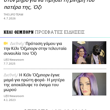
στον μηρό για να τιμήσει τη μνήμη του
ΑΜΠΑ
πατέρα της, Όζι
PRINT
THE LIFO TEAM
4.7.2026
ΠΡΟΣΦΑΤΕΣ ΕΙΔΗΣΕΙΣ
ΚΕΛΙ ΟΖΜΠΟΡΝ
Διεθνή
Πρόταση γάμου για
την Κέλι Όζμπορν στην τελευταία
συναυλία του Όζι
LifO Newsroom
7.7.2025
Διεθνή
H Κέλι Όζμπορν έγινε
μαμά για πρώτη φορά- Η μητέρα
της αποκάλυψε το όνομα του
μωρού
LifO Newsroom
4.1.2023