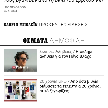
τους βγαίνουν από τη σκιά του Ερρίκου VIII
ΑΜΠΑ
LIFO NEWSROOM
PRINT
26.6.2024
ΠΡΟΣΦΑΤΕΣ ΕΙΔΗΣΕΙΣ
ΚΑΘΡΙΝ ΜΠΟΛΕΪΝ
ΔΗΜΟΦΙΛΗ
ΘΕΜΑΤΑ
Σκληρές Αλήθειες
H σκληρή
αλήθεια για τον Πάνο Βλάχο
20 χρόνια LiFO
Από όσα βιβλία
διάβασες τα τελευταία 20 χρόνια,
αυτό ξεχωρίζεις