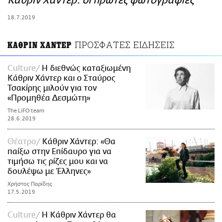
Κάθριν Χάντερ: οι πρώτες φωτογραφίες
ΑΜΠΑ
18.7.2019
PRINT
ΠΡΟΣΦΑΤΕΣ ΕΙΔΗΣΕΙΣ
ΚΑΘΡΙΝ ΧΑΝΤΕΡ
Culture
Η διεθνώς καταξιωμένη
Κάθριν Χάντερ και ο Σταύρος
Τσακίρης μιλούν για τον
«Προμηθέα Δεσμώτη»
The LiFO team
28.6.2019
Θέατρο
Κάθριν Χάντερ: «Θα
παίξω στην Επίδαυρο για να
τιμήσω τις ρίζες μου και να
δουλέψω με Έλληνες»
Χρήστος Παρίδης
17.5.2019
Culture
Η Κάθριν Χάντερ θα