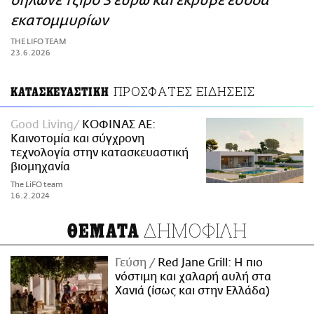
δήλωνε τζίρο 3 ευρώ και έκρυβε έσοδα
ΑΜΠΑ
εκατομμυρίων
PRINT
THE LIFO TEAM
23.6.2026
ΠΡΟΣΦΑΤΕΣ ΕΙΔΗΣΕΙΣ
ΚΑΤΑΣΚΕΥΑΣΤΙΚΗ
Good Living
ΚΟΦΙΝΑΣ ΑΕ:
Καινοτομία και σύγχρονη
τεχνολογία στην κατασκευαστική
βιομηχανία
The LiFO team
16.2.2024
ΔΗΜΟΦΙΛΗ
ΘΕΜΑΤΑ
Γεύση
Red Jane Grill: Η πιο
νόστιμη και χαλαρή αυλή στα
Χανιά (ίσως και στην Ελλάδα)