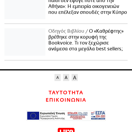
παιδί δεν έφυγε ποτέ από την
Αθήνα»: Η εμπειρία οικογενειών
που επέλεξαν σπουδές στην Κύπρο
Οδηγός Βιβλίου
Ο «Καθρέφτης»
βρέθηκε στην κορυφή της
Bookvoice. Τι τον ξεχώρισε
ανάμεσα στα μεγάλα best sellers;
ΤΑΥΤΟΤΗΤΑ
ΕΠΙΚΟΙΝΩΝΙΑ