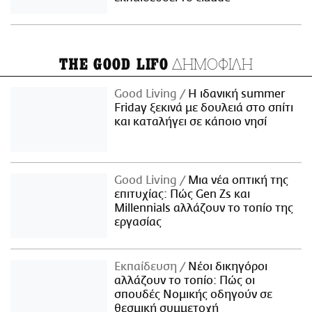
ΔΗΜΟΦΙΛΗ
THE GOOD LIFO
Good Living
Η ιδανική summer
Friday ξεκινά με δουλειά στο σπίτι
και καταλήγει σε κάποιο νησί
Good Living
Μια νέα οπτική της
επιτυχίας: Πώς Gen Zs και
Millennials αλλάζουν το τοπίο της
εργασίας
Εκπαίδευση
Νέοι δικηγόροι
αλλάζουν το τοπίο: Πώς οι
σπουδές Νομικής οδηγούν σε
θεσμική συμμετοχή