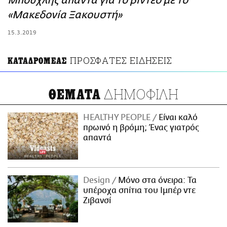
Μπούχλης απαντά για το βίντεο με το
ΑΜΠΑ
«Μακεδονία Ξακουστή»
PRINT
15.3.2019
ΠΡΟΣΦΑΤΕΣ ΕΙΔΗΣΕΙΣ
ΚΑΤΑΔΡΟΜΕΑΣ
ΔΗΜΟΦΙΛΗ
ΘΕΜΑΤΑ
HEALTHY PEOPLE
Είναι καλό
πρωινό η βρόμη; Ένας γιατρός
απαντά
Design
Μόνο στα όνειρα: Τα
υπέροχα σπίτια του Ιμπέρ ντε
Ζιβανσί