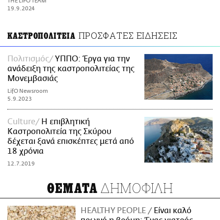
THE LIFO TEAM
ΑΜΠΑ
19.9.2024
PRINT
ΠΡΟΣΦΑΤΕΣ ΕΙΔΗΣΕΙΣ
ΚΑΣΤΡΟΠΟΛΙΤΕΙΑ
Πολιτισμός
ΥΠΠΟ: Έργα για την
ανάδειξη της καστροπολιτείας της
Μονεμβασιάς
LifO Newsroom
5.9.2023
Culture
Η επιβλητική
Καστροπολιτεία της Σκύρου
δέχεται ξανά επισκέπτες μετά από
18 χρόνια
12.7.2019
ΔΗΜΟΦΙΛΗ
ΘΕΜΑΤΑ
HEALTHY PEOPLE
Είναι καλό