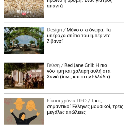
πρωινό η βρόμη; Ένας γιατρός
απαντά
Design
Μόνο στα όνειρα: Τα
υπέροχα σπίτια του Ιμπέρ ντε
Ζιβανσί
Γεύση
Red Jane Grill: Η πιο
νόστιμη και χαλαρή αυλή στα
Χανιά (ίσως και στην Ελλάδα)
Είκοσι χρόνια LIFO
Tρεις
σημαντικοί Έλληνες μουσικοί, τρεις
μεγάλες απώλειες