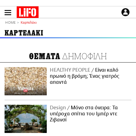
Παράκαμψη
προς
το
ΕΙΔΗΣΕΙΣ
κυρίως
HOME
Καρτελάκι
περιεχόμενο
CULTURE
ΚΑΡΤΕΛΑΚΙ
ΑΠΟΨΕΙΣ
ΤΡΟΠΟΣ ΖΩΗΣ
ΔΗΜΟΦΙΛΗ
ΘΕΜΑΤΑ
PODCASTS
Plus
HEALTHY PEOPLE
Είναι καλό
πρωινό η βρόμη; Ένας γιατρός
απαντά
LIFO SHOP
NEWSLETTER
Design
Μόνο στα όνειρα: Τα
ΜΙΚΡΟΠΡΑΓΜΑΤΑ
υπέροχα σπίτια του Ιμπέρ ντε
THE GOOD LIFO
Ζιβανσί
LIFOLAND
CITY GUIDE