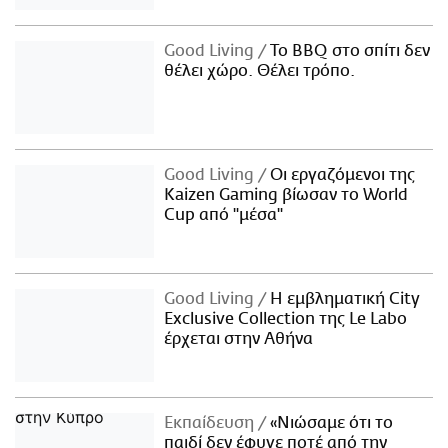
Good Living
Το BBQ στο σπίτι δεν
θέλει χώρο. Θέλει τρόπο.
Good Living
Οι εργαζόμενοι της
Kaizen Gaming βίωσαν το World
Cup από "μέσα"
Good Living
Η εμβληματική City
Exclusive Collection της Le Labo
έρχεται στην Αθήνα
Εκπαίδευση
«Νιώσαμε ότι το
παιδί δεν έφυγε ποτέ από την