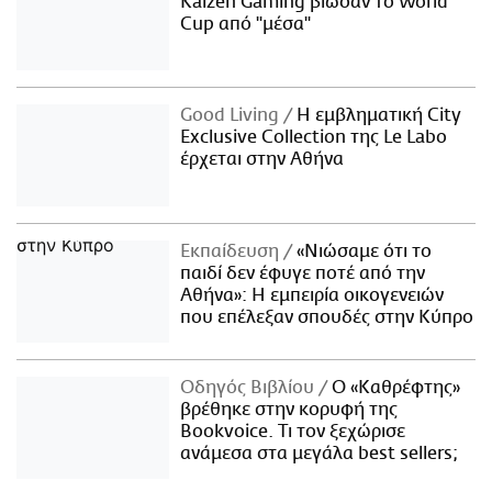
Kaizen Gaming βίωσαν το World
Cup από "μέσα"
Good Living
Η εμβληματική City
Exclusive Collection της Le Labo
έρχεται στην Αθήνα
Εκπαίδευση
«Νιώσαμε ότι το
παιδί δεν έφυγε ποτέ από την
Αθήνα»: Η εμπειρία οικογενειών
που επέλεξαν σπουδές στην Κύπρο
Οδηγός Βιβλίου
Ο «Καθρέφτης»
βρέθηκε στην κορυφή της
Bookvoice. Τι τον ξεχώρισε
ανάμεσα στα μεγάλα best sellers;