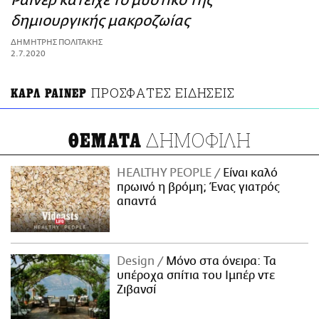
Ράινερ κατείχε το μυστικό της
ΑΜΠΑ
δημιουργικής μακροζωίας
PRINT
ΔΗΜΗΤΡΗΣ ΠΟΛΙΤΑΚΗΣ
2.7.2020
ΠΡΟΣΦΑΤΕΣ ΕΙΔΗΣΕΙΣ
ΚΑΡΛ ΡΑΙΝΕΡ
ΔΗΜΟΦΙΛΗ
ΘΕΜΑΤΑ
HEALTHY PEOPLE
Είναι καλό
πρωινό η βρόμη; Ένας γιατρός
απαντά
Design
Μόνο στα όνειρα: Τα
υπέροχα σπίτια του Ιμπέρ ντε
Ζιβανσί