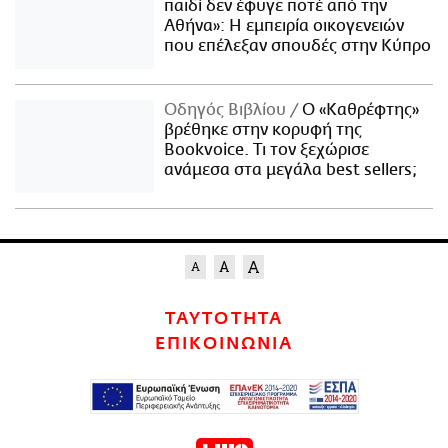
παιδί δεν έφυγε ποτέ από την
Αθήνα»: Η εμπειρία οικογενειών
που επέλεξαν σπουδές στην Κύπρο
Οδηγός Βιβλίου
Ο «Καθρέφτης»
βρέθηκε στην κορυφή της
Bookvoice. Τι τον ξεχώρισε
ανάμεσα στα μεγάλα best sellers;
ΤΑΥΤΟΤΗΤΑ
ΕΠΙΚΟΙΝΩΝΙΑ