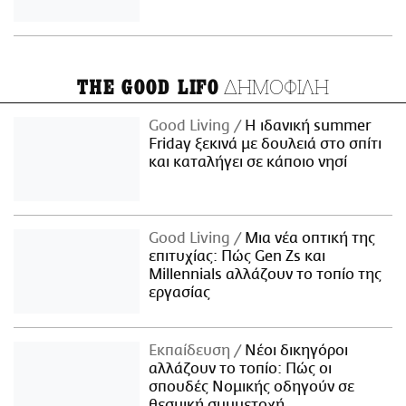
ΔΗΜΟΦΙΛΗ
THE GOOD LIFO
Good Living
Η ιδανική summer
Friday ξεκινά με δουλειά στο σπίτι
και καταλήγει σε κάποιο νησί
Good Living
Μια νέα οπτική της
επιτυχίας: Πώς Gen Zs και
Millennials αλλάζουν το τοπίο της
εργασίας
Εκπαίδευση
Νέοι δικηγόροι
αλλάζουν το τοπίο: Πώς οι
σπουδές Νομικής οδηγούν σε
θεσμική συμμετοχή