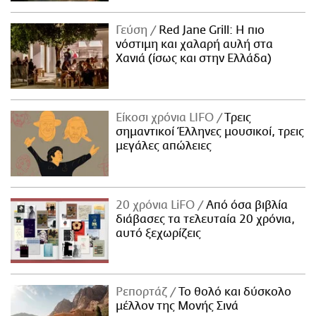
Γεύση
Red Jane Grill: Η πιο
νόστιμη και χαλαρή αυλή στα
Χανιά (ίσως και στην Ελλάδα)
Είκοσι χρόνια LIFO
Tρεις
σημαντικοί Έλληνες μουσικοί, τρεις
μεγάλες απώλειες
20 χρόνια LiFO
Από όσα βιβλία
διάβασες τα τελευταία 20 χρόνια,
αυτό ξεχωρίζεις
Ρεπορτάζ
Το θολό και δύσκολο
μέλλον της Μονής Σινά