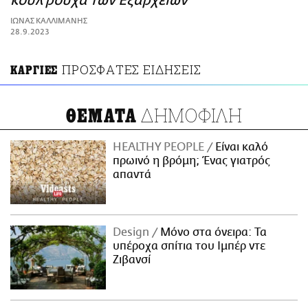
κουλ ρούχα των Εξαρχείων
ΑΜΠΑ
ΙΩΝΑΣ ΚΑΛΛΙΜΑΝΗΣ
PRINT
28.9.2023
ΠΡΟΣΦΑΤΕΣ ΕΙΔΗΣΕΙΣ
ΚΑΡΓΙΕΣ
ΔΗΜΟΦΙΛΗ
ΘΕΜΑΤΑ
HEALTHY PEOPLE
Είναι καλό
πρωινό η βρόμη; Ένας γιατρός
απαντά
Design
Μόνο στα όνειρα: Τα
υπέροχα σπίτια του Ιμπέρ ντε
Ζιβανσί