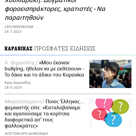
Χουλιαράκη: Δογματικοί
ΑΜΠΑ
φοροεισπράκτορες, κρατιστές - Να
PRINT
παραιτηθούν
LIFO NEWSROOM
14.7.2023
ΠΡΟΣΦΑΤΕΣ ΕΙΔΗΣΕΙΣ
ΚΑΡΑΝΙΚΑΣ
Α. Δημοκίδης
«Μου έκαναν
bullying, ήθελαν να με εκθέσουν» -
Το δίκιο και το άδικο του Καρανίκα
Άρης Δημοκίδης
18.9.2019
Mικροπράγματα
Ποιος Έλληνας…
φεμινιστής είπε: «Καταλαβαίναμε
και αγαπούσαμε τα κορίτσια
διαφορετικά απ’ τους
φαλλοκράτες»
ΑΠΟ ΤΟΝ ΑΡΗ ΔΗΜΟΚΙΔΗ