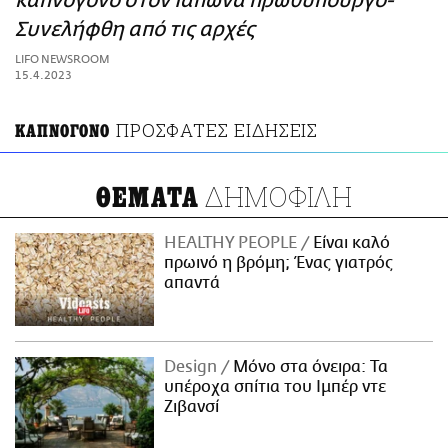
καπνογόνο στον Ιάπωνα πρωθυπουργό-
ΑΜΠΑ
Συνελήφθη από τις αρχές
PRINT
LIFO NEWSROOM
15.4.2023
ΠΡΟΣΦΑΤΕΣ ΕΙΔΗΣΕΙΣ
ΚΑΠΝΟΓΟΝΟ
ΔΗΜΟΦΙΛΗ
ΘΕΜΑΤΑ
HEALTHY PEOPLE
Είναι καλό
πρωινό η βρόμη; Ένας γιατρός
απαντά
Design
Μόνο στα όνειρα: Τα
υπέροχα σπίτια του Ιμπέρ ντε
Ζιβανσί