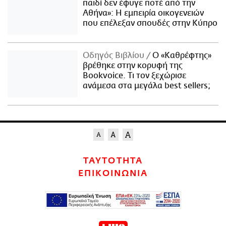
παιδί δεν έφυγε ποτέ από την
Αθήνα»: Η εμπειρία οικογενειών
που επέλεξαν σπουδές στην Κύπρο
Οδηγός Βιβλίου
Ο «Καθρέφτης»
βρέθηκε στην κορυφή της
Bookvoice. Τι τον ξεχώρισε
ανάμεσα στα μεγάλα best sellers;
ΤΑΥΤΟΤΗΤΑ
ΕΠΙΚΟΙΝΩΝΙΑ