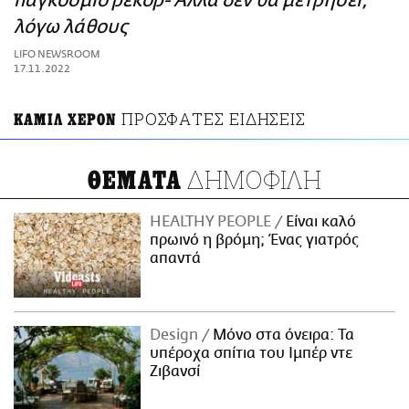
παγκόσμιο ρεκόρ- Αλλά δεν θα μετρήσει,
ΑΜΠΑ
λόγω λάθους
PRINT
LIFO NEWSROOM
17.11.2022
ΠΡΟΣΦΑΤΕΣ ΕΙΔΗΣΕΙΣ
ΚΑΜΙΛ ΧΕΡΟΝ
ΔΗΜΟΦΙΛΗ
ΘΕΜΑΤΑ
HEALTHY PEOPLE
Είναι καλό
πρωινό η βρόμη; Ένας γιατρός
απαντά
Design
Μόνο στα όνειρα: Τα
υπέροχα σπίτια του Ιμπέρ ντε
Ζιβανσί