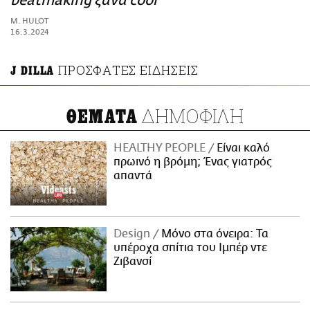
beatmaking ξανά cool
ΑΜΠΑ
M. HULOT
PRINT
16.3.2024
ΠΡΟΣΦΑΤΕΣ ΕΙΔΗΣΕΙΣ
J DILLA
ΔΗΜΟΦΙΛΗ
ΘΕΜΑΤΑ
HEALTHY PEOPLE
Είναι καλό
πρωινό η βρόμη; Ένας γιατρός
απαντά
Design
Μόνο στα όνειρα: Τα
υπέροχα σπίτια του Ιμπέρ ντε
Ζιβανσί