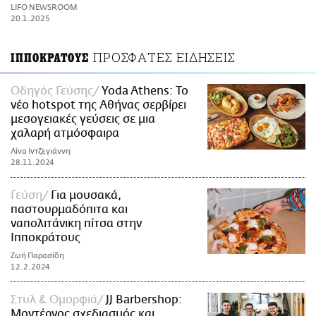
ΑΜΠΑ
LIFO NEWSROOM
PRINT
20.1.2025
ΠΡΟΣΦΑΤΕΣ ΕΙΔΗΣΕΙΣ
ΙΠΠΟΚΡΑΤΟΥΣ
Οδηγός Γεύσης
Yoda Athens: Το
νέο hotspot της Αθήνας σερβίρει
μεσογειακές γεύσεις σε μια
χαλαρή ατμόσφαιρα
Λίνα Ιντζεγιάννη
28.11.2024
Γεύση
Για μουσακά,
παστουρμαδόπιτα και
ναπολιτάνικη πίτσα στην
Ιπποκράτους
Ζωή Παρασίδη
12.2.2024
Στυλ & Ομορφιά
JJ Barbershop:
Μοντέρνος σχεδιασμός και