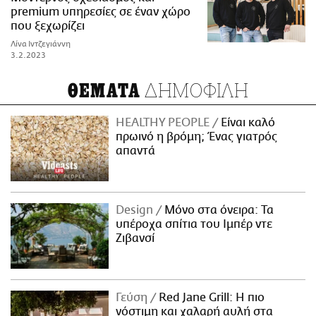
premium υπηρεσίες σε έναν χώρο
που ξεχωρίζει
Λίνα Ιντζεγιάννη
3.2.2023
ΔΗΜΟΦΙΛΗ
ΘΕΜΑΤΑ
HEALTHY PEOPLE
Είναι καλό
πρωινό η βρόμη; Ένας γιατρός
απαντά
Design
Μόνο στα όνειρα: Τα
υπέροχα σπίτια του Ιμπέρ ντε
Ζιβανσί
Γεύση
Red Jane Grill: Η πιο
νόστιμη και χαλαρή αυλή στα