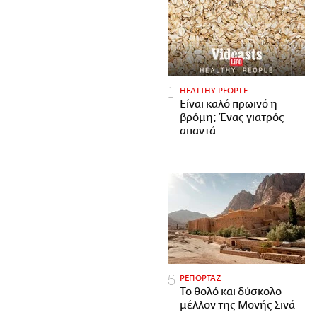
HEALTHY PEOPLE
Είναι καλό πρωινό η
βρόμη; Ένας γιατρός
απαντά
ΡΕΠΟΡΤΑΖ
Το θολό και δύσκολο
μέλλον της Μονής Σινά