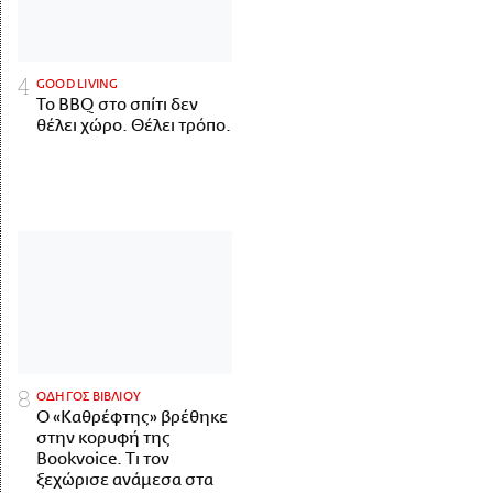
GOOD LIVING
Το BBQ στο σπίτι δεν
θέλει χώρο. Θέλει τρόπο.
ΟΔΗΓΟΣ ΒΙΒΛΙΟΥ
Ο «Καθρέφτης» βρέθηκε
στην κορυφή της
Bookvoice. Τι τον
ξεχώρισε ανάμεσα στα