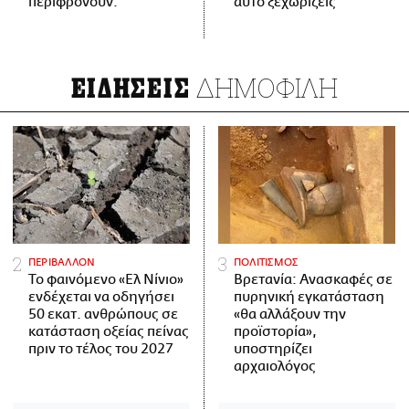
περιφρονούν.
αυτό ξεχωρίζεις
ΔΗΜΟΦΙΛΗ
ΕΙΔΗΣΕΙΣ
ΠΕΡΙΒΑΛΛΟΝ
ΠΟΛΙΤΙΣΜΟΣ
Το φαινόμενο «Ελ Νίνιο»
Βρετανία: Ανασκαφές σε
ενδέχεται να οδηγήσει
πυρηνική εγκατάσταση
50 εκατ. ανθρώπους σε
«θα αλλάξουν την
κατάσταση οξείας πείνας
προϊστορία»,
πριν το τέλος του 2027
υποστηρίζει
αρχαιολόγος