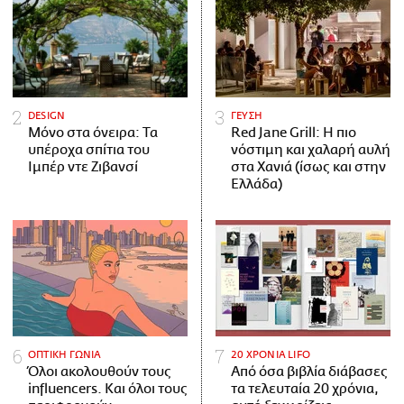
DESIGN
ΓΕΥΣΗ
Μόνο στα όνειρα: Τα
Red Jane Grill: Η πιο
υπέροχα σπίτια του
νόστιμη και χαλαρή αυλή
Ιμπέρ ντε Ζιβανσί
στα Χανιά (ίσως και στην
Ελλάδα)
ΟΠΤΙΚΗ ΓΩΝΙΑ
20 ΧΡΟΝΙΑ LIFO
Όλοι ακολουθούν τους
Από όσα βιβλία διάβασες
influencers. Και όλοι τους
τα τελευταία 20 χρόνια,