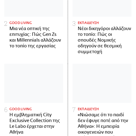
GOOD LIVING
ΕΚΠΑΙΔΕΥΣΗ
Μια νέα οπτική της
Νέοι δικηγόροι αλλάζουν
επιτυχίας: Πώς Gen Zs
το τοπίο: Πώς οι
και Millennials αλλάζουν
σπουδές Νομικής
το τοπίο της εργασίας
οδηγούν σε θεσμική
συμμετοχή
GOOD LIVING
ΕΚΠΑΙΔΕΥΣΗ
Η εμβληματική City
«Νιώσαμε ότι το παιδί
Exclusive Collection της
δεν έφυγε ποτέ από την
Le Labo έρχεται στην
Αθήνα»: Η εμπειρία
Αθήνα
οικογενειών που