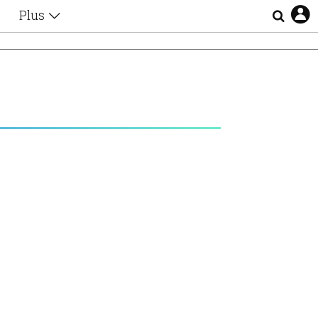
Plus
Θέματα
Συνεντεύξεις
Videos
τα
Αφιερώματα
Ζώδια
Εξομολογήσεις
Blogs
η
Οι Αθηναίοι
Απώλειες
Lgbtqi+
Επιλογές