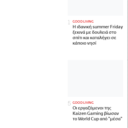
GOOD LIVING
Η ιδανική summer Friday
ξεκινά με δουλειά στο
σπίτι και καταλήγει σε
κάποιο νησί
GOOD LIVING
Οι εργαζόμενοι της
Kaizen Gaming βίωσαν
το World Cup από "μέσα"