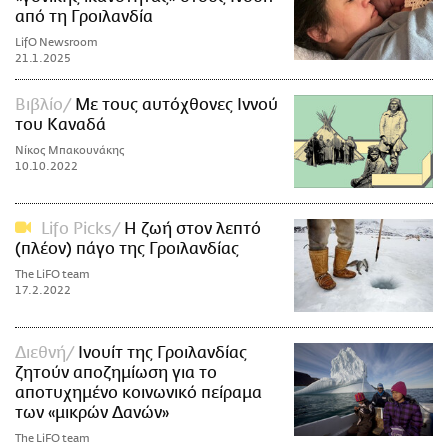
από τη Γροιλανδία
LifO Newsroom
21.1.2025
Βιβλίο
Με τους αυτόχθονες Ιννού
του Καναδά
Νίκος Μπακουνάκης
10.10.2022
Lifo Picks
Η ζωή στον λεπτό
(πλέον) πάγο της Γροιλανδίας
The LiFO team
17.2.2022
Διεθνή
Ινουίτ της Γροιλανδίας
ζητούν αποζημίωση για το
αποτυχημένο κοινωνικό πείραμα
των «μικρών Δανών»
The LiFO team