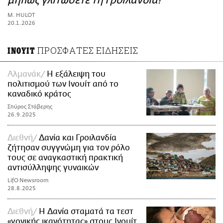
μήπως γλιτώσετε τη Γροιλανδία!
ΑΜΠΑ
M. HULOT
PRINT
20.1.2026
ΠΡΟΣΦΑΤΕΣ ΕΙΔΗΣΕΙΣ
INOYIT
Αλμανάκ
Η εξάλειψη του
πολιτισμού των Ινουίτ από το
καναδικό κράτος
Σπύρος Στάβερης
26.9.2025
Διεθνή
Δανία και Γροιλανδία
ζήτησαν συγγνώμη για τον ρόλο
τους σε αναγκαστική πρακτική
αντισύλληψης γυναικών
LifO Newsroom
28.8.2025
Διεθνή
Η Δανία σταματά τα τεστ
«γονικής ικανότητας» στους Ινουίτ